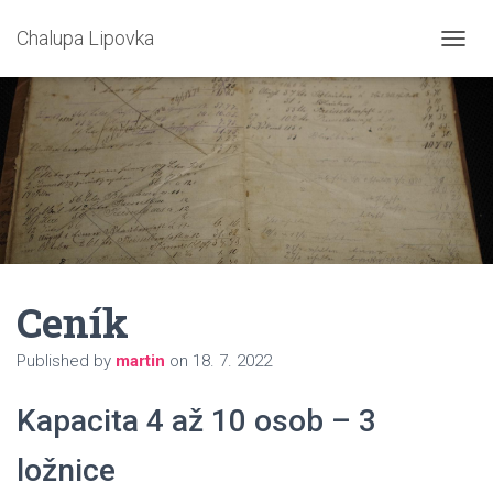
Chalupa Lipovka
P
Ř
E
P
N
O
U
T
N
A
V
I
Ceník
G
A
C
Published by
martin
on
18. 7. 2022
I
Kapacita 4 až 10 osob – 3
ložnice