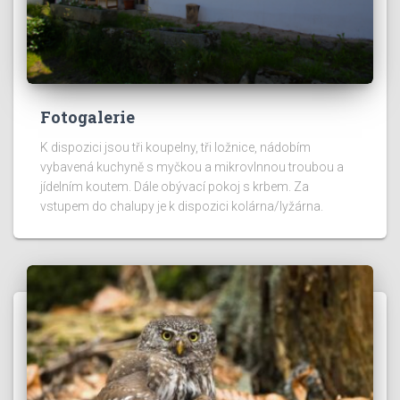
Fotogalerie
K dispozici jsou tři koupelny, tři ložnice, nádobím
vybavená kuchyně s myčkou a mikrovlnnou troubou a
jídelním koutem. Dále obývací pokoj s krbem. Za
vstupem do chalupy je k dispozici kolárna/lyžárna.