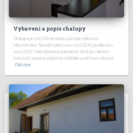
Vybavení a popis chalupy
Chalupa je cca 250 let stará a prošla celkovou
rekonstrukcí. Spodní část cca v roce 2010, podkroví v
roce 2023. Celé stavení je kamenné, čímž je v letních
měsících zaručen příjemný chládek uvnitř bez nutnosti
Číst více